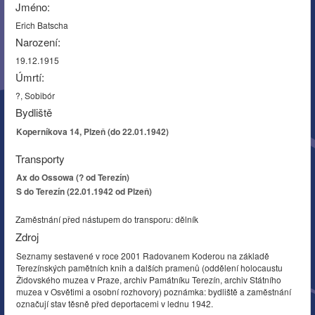
Jméno:
Erich Batscha
Narození:
19.12.1915
Úmrtí:
?, Sobibór
Bydliště
Koperníkova 14, Plzeň (do 22.01.1942)
Transporty
Ax do Ossowa (? od Terezín)
S do Terezín (22.01.1942 od Plzeň)
Zaměstnání před nástupem do transporu: dělník
Zdroj
Seznamy sestavené v roce 2001 Radovanem Koderou na základě
Terezínských pamětních knih a dalších pramenů (oddělení holocaustu
Židovského muzea v Praze, archiv Památníku Terezín, archiv Státního
muzea v Osvětimi a osobní rozhovory) poznámka: bydliště a zaměstnání
označují stav těsně před deportacemi v lednu 1942.