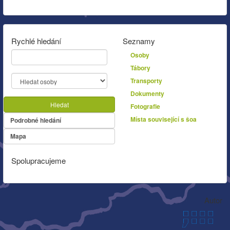
Rychlé hledání
Seznamy
Osoby
Tábory
Transporty
Dokumenty
Hledat
Fotografie
Místa související s šoa
Podrobné hledání
Mapa
Spolupracujeme
Autor