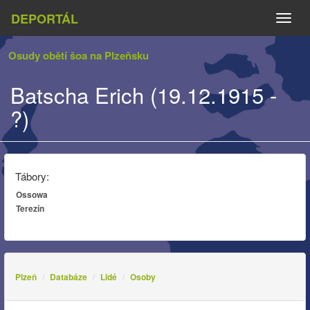
DEPORTÁL
Naviga
Osudy obětí šoa na Plzeňsku
Batscha Erich (19.12.1915 -
?)
Tábory:
Ossowa
Terezín
Plzeň
Databáze
Lidé
Osoby