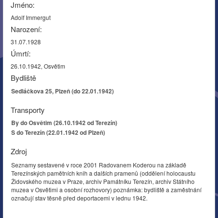
Jméno:
Adolf Immergut
Narození:
31.07.1928
Úmrtí:
26.10.1942, Osvětim
Bydliště
Sedláčkova 25, Plzeň (do 22.01.1942)
Transporty
By do Osvětim (26.10.1942 od Terezín)
S do Terezín (22.01.1942 od Plzeň)
Zdroj
Seznamy sestavené v roce 2001 Radovanem Koderou na základě
Terezínských pamětních knih a dalších pramenů (oddělení holocaustu
Židovského muzea v Praze, archiv Památníku Terezín, archiv Státního
muzea v Osvětimi a osobní rozhovory) poznámka: bydliště a zaměstnání
označují stav těsně před deportacemi v lednu 1942.