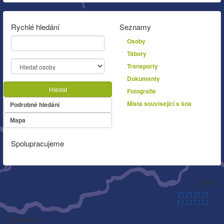
Rychlé hledání
Seznamy
Osoby
Tábory
Transporty
Dokumenty
Hledat
Fotografie
Místa související s šoa
Podrobné hledání
Mapa
Spolupracujeme
Autor
Děkujeme