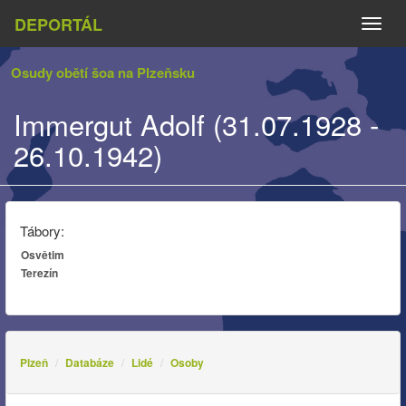
DEPORTÁL
Naviga
Osudy obětí šoa na Plzeňsku
Immergut Adolf (31.07.1928 -
26.10.1942)
Tábory:
Osvětim
Terezín
Plzeň
Databáze
Lidé
Osoby