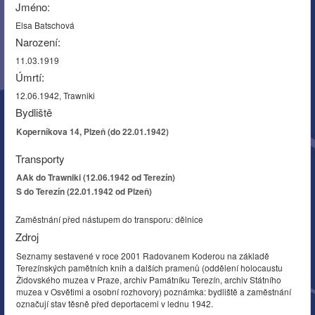
Jméno:
Elsa Batschová
Narození:
11.03.1919
Úmrtí:
12.06.1942, Trawniki
Bydliště
Koperníkova 14, Plzeň (do 22.01.1942)
Transporty
AAk do Trawniki (12.06.1942 od Terezín)
S do Terezín (22.01.1942 od Plzeň)
Zaměstnání před nástupem do transporu: dělnice
Zdroj
Seznamy sestavené v roce 2001 Radovanem Koderou na základě
Terezínských pamětních knih a dalších pramenů (oddělení holocaustu
Židovského muzea v Praze, archiv Památníku Terezín, archiv Státního
muzea v Osvětimi a osobní rozhovory) poznámka: bydliště a zaměstnání
označují stav těsně před deportacemi v lednu 1942.