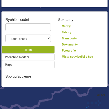
Rychlé hledání
Seznamy
Osoby
Tábory
Transporty
Dokumenty
Hledat
Fotografie
Místa související s šoa
Podrobné hledání
Mapa
Spolupracujeme
Autor