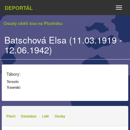
DEPORTÁL
Naviga
Osudy obětí šoa na Plzeňsku
Batschová Elsa (11.03.1919 -
12.06.1942)
Tábory:
Terezín
Trawniki
Plzeň
Databáze
Lidé
Osoby