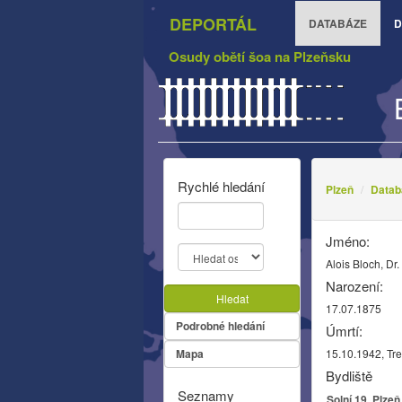
DEPORTÁL
DATABÁZE
D
Osudy obětí šoa na Plzeňsku
Rychlé hledání
Plzeň
Datab
Jméno:
Alois Bloch, Dr.
Narození:
Hledat
17.07.1875
Podrobné hledání
Úmrtí:
Mapa
15.10.1942, Tre
Bydliště
Seznamy
Solní 19, Plzeň