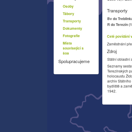
Osoby
Transporty
Tábory
Bv do Treblink
Transporty
R do Terezín (
Dokumenty
Fotografie
Celé povídání 
Místa
Zaměstnání pře
související s
Zdroj
šoa
Státní oblastní 
Spolupracujeme
Seznamy sesta
Terezínských p
holocaustu Žid
archiv Státníh
bydliště a zamě
1942.