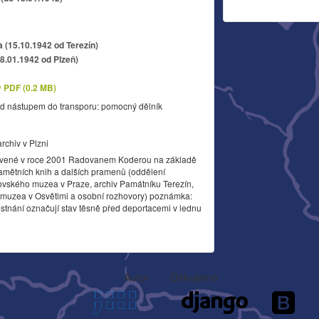
a (15.10.1942 od Terezín)
18.01.1942 od Plzeň)
v PDF (0.2 MB)
d nástupem do transporu: pomocný dělník
archiv v Plzni
vené v roce 2001 Radovanem Koderou na základě
amětních knih a dalších pramenů (oddělení
ovského muzea v Praze, archiv Památníku Terezín,
o muzea v Osvětimi a osobní rozhovory) poznámka:
stnání označují stav těsně před deportacemi v lednu
Autor
Děkujeme