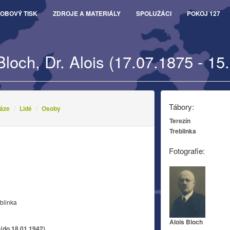
OBOVÝ TISK
ZDROJE A MATERIÁLY
SPOLUŽÁCI
POKOJ 127
Bloch, Dr. Alois (17.07.1875 - 15
Tábory:
áze
Lidé
Osoby
Terezín
Treblinka
Fotografie:
blinka
Alois Bloch
 (do 18.01.1942)