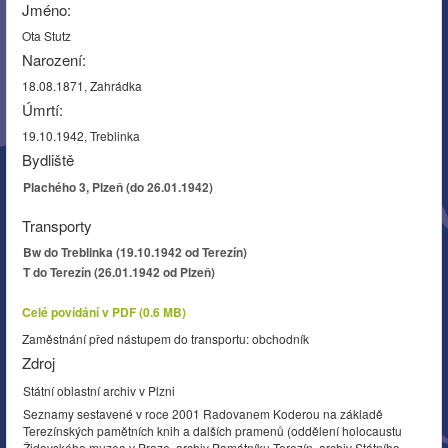
Jméno:
Ota Stutz
Narození:
18.08.1871, Zahrádka
Úmrtí:
19.10.1942, Treblinka
Bydliště
Plachého 3, Plzeň (do 26.01.1942)
Transporty
Bw do Treblinka (19.10.1942 od Terezín)
T do Terezín (26.01.1942 od Plzeň)
Celé povídání v PDF (0.6 MB)
Zaměstnání před nástupem do transportu: obchodník
Zdroj
Státní oblastní archiv v Plzni
Seznamy sestavené v roce 2001 Radovanem Koderou na základě
Terezínských pamětních knih a dalších pramenů (oddělení holocaustu
Židovského muzea v Praze, archiv Památníku Terezín, archiv Státního