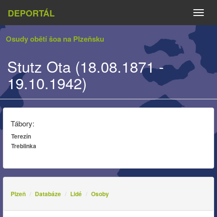
DEPORTÁL
Naviga
Osudy obětí šoa na Plzeňsku
Stutz Ota (18.08.1871 -
19.10.1942)
Tábory:
Terezín
Treblinka
Plzeň
Databáze
Lidé
Osoby