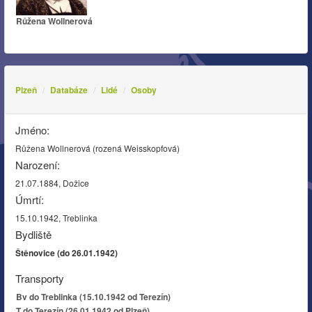
Růžena Wollnerová
Plzeň
Databáze
Lidé
Osoby
Jméno:
Růžena Wollnerová (rozená Weisskopfová)
Narození:
21.07.1884, Dožice
Úmrtí:
15.10.1942, Treblinka
Bydliště
Štěnovice (do 26.01.1942)
Transporty
Bv do Treblinka (15.10.1942 od Terezín)
T do Terezín (26.01.1942 od Plzeň)