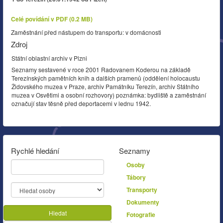
Celé povídání v PDF (0.2 MB)
Zaměstnání před nástupem do transportu: v domácnosti
Zdroj
Státní oblastní archiv v Plzni
Seznamy sestavené v roce 2001 Radovanem Koderou na základě
Terezínských pamětních knih a dalších pramenů (oddělení holocaustu
Židovského muzea v Praze, archiv Památníku Terezín, archiv Státního
muzea v Osvětimi a osobní rozhovory) poznámka: bydliště a zaměstnání
označují stav těsně před deportacemi v lednu 1942.
Rychlé hledání
Seznamy
Osoby
Tábory
Transporty
Dokumenty
Hledat
Fotografie