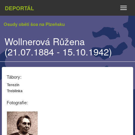
DEPORTÁL
Naviga
Osudy obětí šoa na Plzeňsku
Wollnerová Růžena
(21.07.1884 - 15.10.1942)
Tábory:
Terezín
Treblinka
Fotografie: