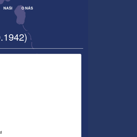
NAŠI
O NÁS
0.1942)
nd