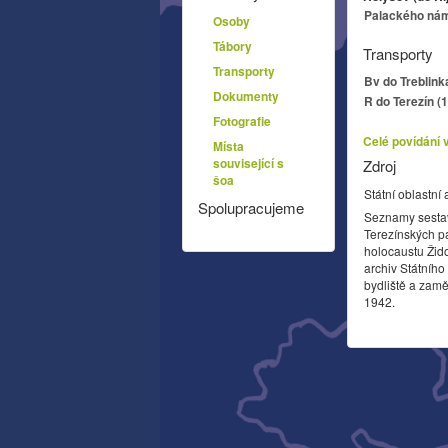
Palackého nám.
Osoby
Tábory
Transporty
Transporty
Bv do Treblink
Dokumenty
R do Terezín (
Fotografie
Celé povídání 
Místa
související s
Zdroj
šoa
Státní oblastní 
Spolupracujeme
Seznamy sesta
Terezínských p
holocaustu Žid
archiv Státníh
bydliště a zamě
1942.