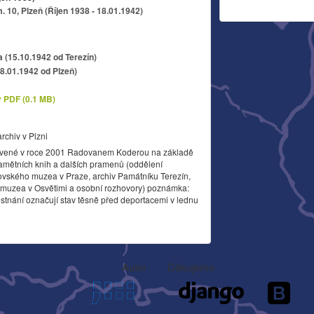
 10, Plzeň (Říjen 1938 - 18.01.1942)
a (15.10.1942 od Terezín)
18.01.1942 od Plzeň)
v PDF (0.1 MB)
archiv v Plzni
vené v roce 2001 Radovanem Koderou na základě
amětních knih a dalších pramenů (oddělení
ovského muzea v Praze, archiv Památníku Terezín,
o muzea v Osvětimi a osobní rozhovory) poznámka:
stnání označují stav těsně před deportacemi v lednu
Autor
Děkujeme