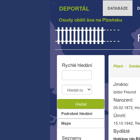
DEPORTÁL
DATABÁZE
D
Osudy obětí šoa na Plzeňsku
Rychlé hledání
Plzeň
Datab
Jméno:
Izidor Freund
Narození:
Hledat
05.02.1872, Ho
Podrobné hledání
Úmrtí:
Mapa
15.10.1942, Tre
Bydliště
Seznamy
Holýšov (do Ří