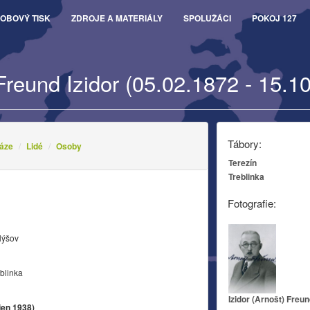
OBOVÝ TISK
ZDROJE A MATERIÁLY
SPOLUŽÁCI
POKOJ 127
Freund Izidor (05.02.1872 - 15.1
Tábory:
áze
Lidé
Osoby
Terezín
Treblinka
Fotografie:
lýšov
blinka
Izidor (Arnošt) Freu
jen 1938)