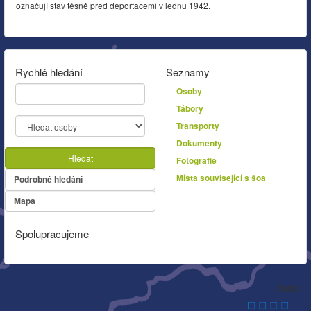
označují stav těsně před deportacemi v lednu 1942.
Rychlé hledání
Seznamy
Osoby
Tábory
Transporty
Dokumenty
Hledat
Fotografie
Místa související s šoa
Podrobné hledání
Mapa
Spolupracujeme
Autor