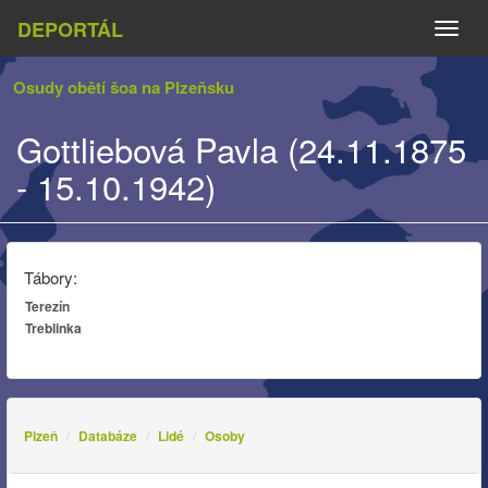
DEPORTÁL
Naviga
Osudy obětí šoa na Plzeňsku
Gottliebová Pavla (24.11.1875
- 15.10.1942)
Tábory:
Terezín
Treblinka
Plzeň
Databáze
Lidé
Osoby