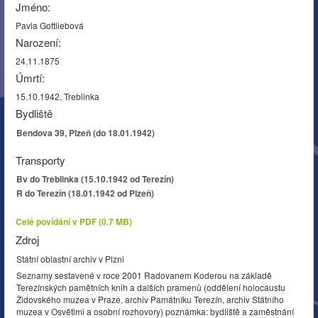
Jméno:
Pavla Gottliebová
Narození:
24.11.1875
Úmrtí:
15.10.1942, Treblinka
Bydliště
Bendova 39, Plzeň (do 18.01.1942)
Transporty
Bv do Treblinka (15.10.1942 od Terezín)
R do Terezín (18.01.1942 od Plzeň)
Celé povídání v PDF (0.7 MB)
Zdroj
Státní oblastní archiv v Plzni
Seznamy sestavené v roce 2001 Radovanem Koderou na základě
Terezínských pamětních knih a dalších pramenů (oddělení holocaustu
Židovského muzea v Praze, archiv Památníku Terezín, archiv Státního
muzea v Osvětimi a osobní rozhovory) poznámka: bydliště a zaměstnání