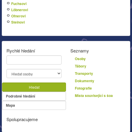
Fuchsovi
Löbnerovi
Ofnerovi
Steinovi
Rychlé hledání
Seznamy
Osoby
Tábory
Transporty
Dokumenty
Hledat
Fotografie
Místa související s šoa
Podrobné hledání
Mapa
Spolupracujeme