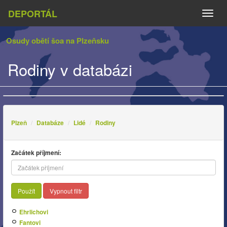
DEPORTÁL
Naviga
Osudy obětí šoa na Plzeňsku
Rodiny v databázi
Plzeň
Databáze
Lidé
Rodiny
Začátek příjmení:
Použít
Vypnout filtr
Ehrlichovi
Fantovi