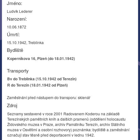
Jméno:
Ludvík Lederer
Narození:
10.06.1872
Úmrtí:
15.10.1942, Treblinka
Bydliště
Koperníkova 16, Plzeň (do 18.01.1942)
Transporty
Bv do Treblinka (15.10.1942 od Terezín)
R do Terezín (18.01.1942 od Plzeň)
Zaměstnání před nástupem do transporu: sklenář
Zdroj
Seznamy sestavené v roce 2001 Radovanem Koderou na základě
Terezínských pamětních knih a dalších pramenů (oddělení holocaustu
Židovského muzea v Praze, archiv Památníku Terezín, archiv Státního
muzea v Osvětimi a osobní rozhovory) poznámka: bydliště a zaměstnání
označují stav těsně před deportacemi v lednu 1942.