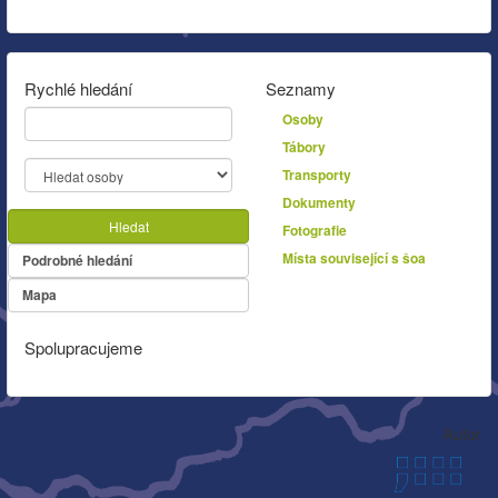
Rychlé hledání
Seznamy
Osoby
Tábory
Transporty
Dokumenty
Hledat
Fotografie
Místa související s šoa
Podrobné hledání
Mapa
Spolupracujeme
Autor