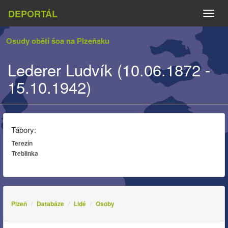
DEPORTÁL
Naviga
Osudy obětí šoa na Plzeňsku
Lederer Ludvík (10.06.1872 -
15.10.1942)
Tábory:
Terezín
Treblinka
Plzeň
Databáze
Lidé
Osoby