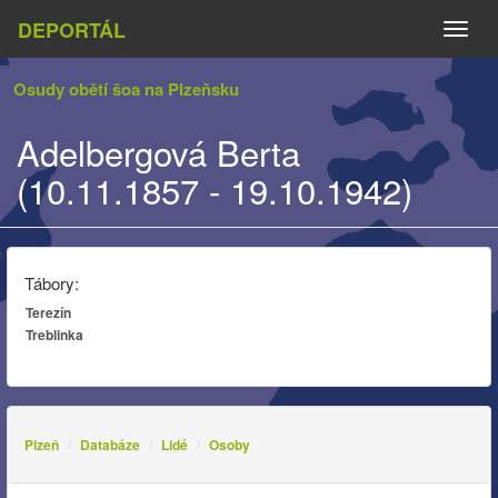
DEPORTÁL
Naviga
Osudy obětí šoa na Plzeňsku
Adelbergová Berta
(10.11.1857 - 19.10.1942)
Tábory:
Terezín
Treblinka
Plzeň
Databáze
Lidé
Osoby