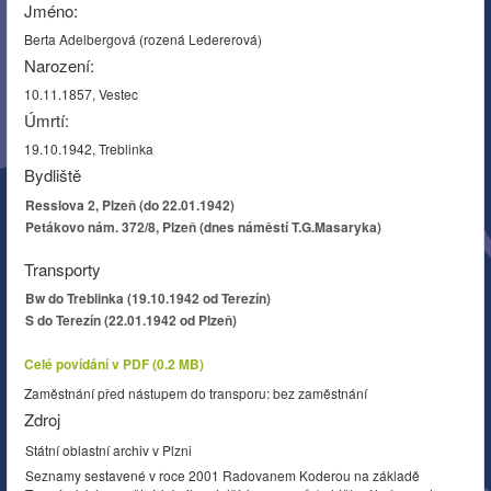
Jméno:
Berta Adelbergová (rozená Ledererová)
Narození:
10.11.1857, Vestec
Úmrtí:
19.10.1942, Treblinka
Bydliště
Resslova 2, Plzeň (do 22.01.1942)
Petákovo nám. 372/8, Plzeň (dnes náměstí T.G.Masaryka)
Transporty
Bw do Treblinka (19.10.1942 od Terezín)
S do Terezín (22.01.1942 od Plzeň)
Celé povídání v PDF (0.2 MB)
Zaměstnání před nástupem do transporu: bez zaměstnání
Zdroj
Státní oblastní archiv v Plzni
Seznamy sestavené v roce 2001 Radovanem Koderou na základě