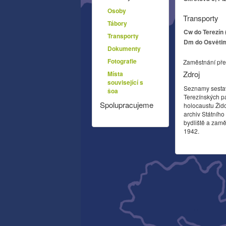
Osoby
Transporty
Tábory
Cw do Terezín 
Transporty
Dm do Osvětim
Dokumenty
Fotografie
Zaměstnání pře
Zdroj
Místa
související s
Seznamy sesta
šoa
Terezínských p
Spolupracujeme
holocaustu Žid
archiv Státníh
bydliště a zamě
1942.