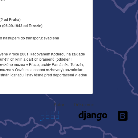
(? od Praha)
 (06.09.1943 od Terezín)
d nástupem do transporu: švadlena
vené v roce 2001 Radovanem Koderou na základě
amětních knih a dalších pramenů (oddělení
ovského muzea v Praze, archiv Památníku Terezín,
o muzea v Osvětimi a osobní rozhovory) poznámka:
stnání označují stav těsně před deportacemi v lednu
Autor
Děkujeme