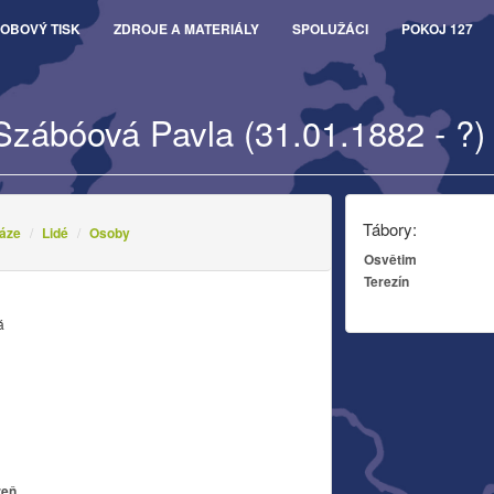
OBOVÝ TISK
ZDROJE A MATERIÁLY
SPOLUŽÁCI
POKOJ 127
Szábóová Pavla (31.01.1882 - ?)
Tábory:
áze
Lidé
Osoby
Osvětim
Terezín
á
zeň