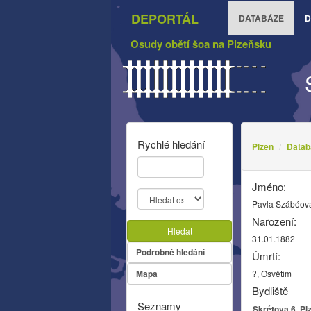
DEPORTÁL
DATABÁZE
D
Osudy obětí šoa na Plzeňsku
Rychlé hledání
Plzeň
Datab
Jméno:
Pavla Szábóov
Narození:
Hledat
31.01.1882
Podrobné hledání
Úmrtí:
Mapa
?, Osvětim
Bydliště
Seznamy
Skrétova 6, Pl