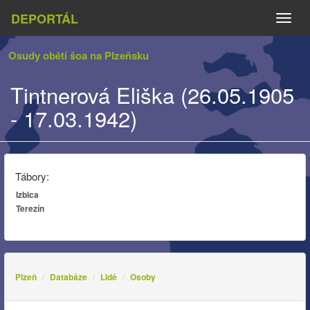
DEPORTÁL
Naviga
Osudy obětí šoa na Plzeňsku
Tintnerová Eliška (26.05.1905
- 17.03.1942)
Tábory:
Izbica
Terezín
Plzeň
Databáze
Lidé
Osoby