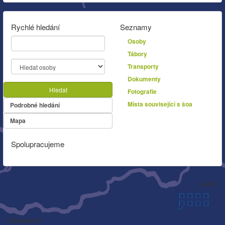
Rychlé hledání
Seznamy
Osoby
Tábory
Transporty
Dokumenty
Hledat
Fotografie
Místa související s šoa
Podrobné hledání
Mapa
Spolupracujeme
Autor
Děkujeme