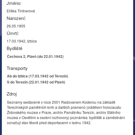
Jméno:
Eliška Tintnerová
Narození:
26.05.1905
Úmrtí:
17.03.1942, Izbica
Bydliště
Čechova 2, Plzeň (do 22.01.1942)
Transporty
Ab do Izbica (17.03.1942 od Terezín)
S do Terezín (22.01.1942 od Plzeň)
Zdroj
Seznamy sestavené v roce 2001 Radovanem Koderou na základě
Terezínských pamětních knih a dalších pramenů (oddělení holocaustu
Židovského muzea v Praze, archiv Památníku Terezín, archiv Státního
muzea v Osvětimi a osobní rozhovory) poznámka: bydliště a zaměstnání
označují stav těsně před deportacemi v lednu 1942.