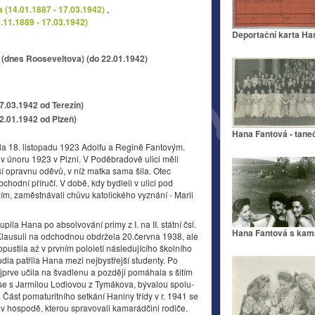
 (14.01.1887 - 17.03.1942)
,
4.11.1889 - 17.03.1942)
Deportační karta Ha
 (dnes Rooseveltova) (do 22.01.1942)
17.03.1942 od Terezín)
22.01.1942 od Plzeň)
Hana Fantová - tane
la 18. listopadu 1923 Adolfu a Regině Fantovým.
 v únoru 1923 v Plzni. V Poděbradově ulici měli
í opravnu oděvů, v níž matka sama šila. Otec
chodní příručí. V době, kdy bydleli v ulici pod
m, zaměstnávali chůvu katolického vyznání - Marii
upila Hana po absolvování primy z I. na II. státní čsl.
Hana Fantová s kam
 Klausuli na odchodnou obdržela 20.června 1938, ale
pustila až v prvním pololetí následujícího školního
dia patřila Hana mezi nejbystřejší studenty. Po
jprve učila na švadlenu a později pomáhala s šitím
se s Jarmilou Lodlovou z Tymákova, bývalou spolu-
. Část pomaturitního setkání Haniny třídy v r. 1941 se
v hospodě, kterou spravovali kamarádčini rodiče.