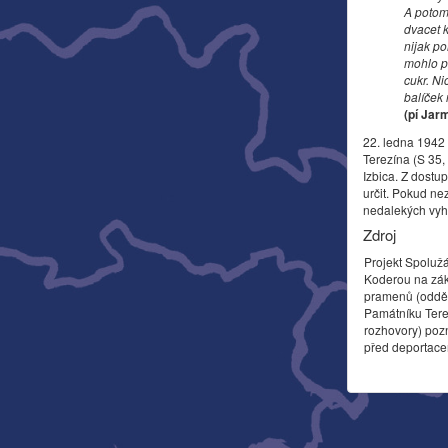
A potom 
dvacet k
nijak po
mohlo po
cukr. Ni
balíček 
(pí Jar
22. ledna 1942 
Terezína (S 35
Izbica. Z dostu
určit. Pokud nez
nedalekých vyh
Zdroj
Projekt Spoluž
Koderou na zák
pramenů (odděl
Památníku Tere
rozhovory) poz
před deportace