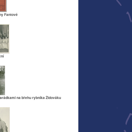
ny Fantové
ční
arádkami na břehu rybníka Židováku