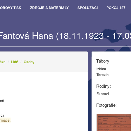
OBOVÝ TISK
ZDROJE A MATERIÁLY
SPOLUŽÁCI
POKOJ 127
Fantová Hana (18.11.1923 - 17.0
Tábory:
áze
Lidé
Osoby
Izbica
Terezín
Rodiny:
Fantovi
zeň
Fotografie:
ica
ormace.