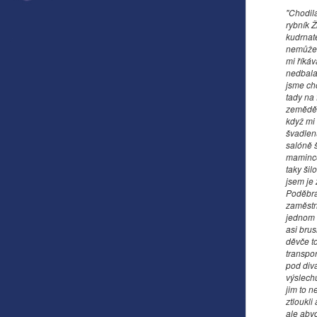
"Chodila
rybník Ž
kudrnaté
nemůže 
mi říkáv
nedbala.
jsme cho
tady na 
zeměděl
když mi
švadlenu
salóně 
mamince
taky šil
jsem je
Poděbra
zaměstna
jednom b
asi brus
děvče to
transpor
pod diva
výslech
jim to n
ztloukli
ale abyc