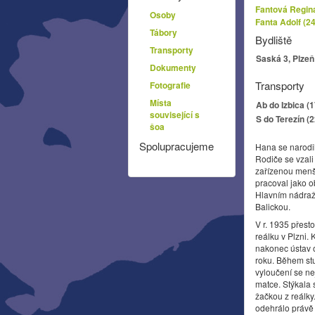
Fantová Regina
Osoby
Fanta Adolf (2
Tábory
Bydliště
Transporty
Saská 3, Plzeň
Dokumenty
Transporty
Fotografie
Místa
Ab do Izbica (
související s
S do Terezín (
šoa
Spolupracujeme
Hana se narodi
Rodiče se vzali
zařízenou menš
pracoval jako ob
Hlavním nádraží
Balickou.
V r. 1935 přesto
reálku v Plzni.
nakonec ústav o
roku. Během stu
vyloučení se ne
matce. Stýkala 
žačkou z reálky
odehrálo právě 