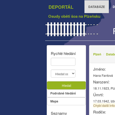
DEPORTÁL
DATABÁZE
D
Osudy obětí šoa na Plzeňsku
Rychlé hledání
Plzeň
Datab
Jméno:
Hana Fantová
Narození:
Hledat
18.11.1923, Pl
Podrobné hledání
Úmrtí:
Mapa
17.03.1942, Izb
Chybí další inf
Rodiče:
Seznamy