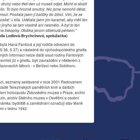
druhý nebo třetí den už museli odjet. Mohli si sbalit
ilo. To bylo hrozně smutný. Nic jsme nemohli dělat,
moci. Posílala jsem jí balíčky do Izbici. Vím, že se
sílat 1⁄4 kila. Udělala jsem jim karamel, aby měli ten
c jinýho se tam vlastně ani nesmělo. A byl to ten
na tiskopisy. Obálka jenom stisknutá pérkem."
mila Lodlová-Brychcínová, spolužačka)
byla Hana Fantová a její rodiče odvezeni do
, S 36, S 37) a následně do východopolského ghetta
pných informací nelze další osud rodiny Fantových
emřeli již v ghettu, byli zavražděni v některém z
lazovacích táborů - v Bełżeci nebo Sobiboru.
áci, seznamy sestavené v roce 2001 Radovanem
ladě Terezínských pamětních knih a dalších
ení holocaustu Židovského muzea v Praze, archiv
zín, archiv Státního muzea v Osvětimi a osobní
námka: bydliště a zaměstnání označují stav těsně
mi v lednu 1942.
Autor
Děkujeme