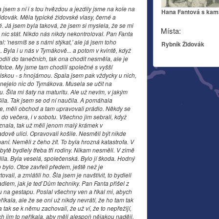
 jsem s ní i s tou hvězdou a jezdily jsme na kole na
Hana Fantová s kam
idovák. Měla typické židovské vlasy, černé a
. Já jsem byla taková, že jsem si myslela, že se mi
Místa:
nic stát. Nikdo nás nikdy nekontroloval. Pan Fanta
al: 'nesmíš se s námi stýkat,' ale já jsem toho
Rybník Židovák
 Byla i u nás v Tymákově... a potom v kvintě, když
dili do tanečních, tak ona chodit nesměla, ale je
fotce. My jsme tam chodili společné s vyšší
skou - s hnojárnou. Spala jsem pak vždycky u nich,
 nejelo nic do Tymákova. Musela se učit na
. Šila mi šaty na maturitu. Ale už nevím, v jakým
šila. Tak jsem se od ní naučila. A pomáhala
, měli obchod a tam upravovali prádlo. Někdy se
o do večera, i v sobotu. Všechno jim sebrali, když
 znala, tak už měli jenom malý krámek v
dově ulici. Opravovali košile. Nesměli být nikde
ní. Neměli z čeho žít. To byla hrozná katastrofa. V
ytě bydlely třeba tři rodiny. Nikam nesměli. V zimě
lila. Byla veselá, společenská. Bylo jí škoda. Hodný
 bylo. Otce zavřeli předem, ještě než je
tovali, a zmlátili ho. Šla jsem je navštívit, to bydleli
dlem, jak je teď Dům techniky. Pan Fanta přišel z
u na gestapu. Poslal všechny ven a říkal mi, abych
eříkala, ale že se oni už nikdy nevrátí, že ho tam tak
 a tak se k němu zachovali, že už ví, že to nepřežijí,
h jim to neříkala, aby měli alespoň nějakou naději.