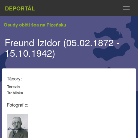
DEPORTÁL
Naviga
Osudy obětí šoa na Plzeňsku
Freund Izidor (05.02.1872 -
15.10.1942)
Tábory:
Terezín
Treblinka
Fotografie: