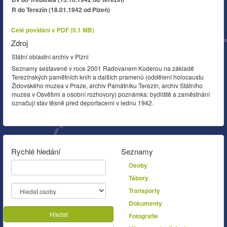
R do Terezín (18.01.1942 od Plzeň)
Celé povídání v PDF (0.1 MB)
Zdroj
Státní oblastní archiv v Plzni
Seznamy sestavené v roce 2001 Radovanem Koderou na základě
Terezínských pamětních knih a dalších pramenů (oddělení holocaustu
Židovského muzea v Praze, archiv Památníku Terezín, archiv Státního
muzea v Osvětimi a osobní rozhovory) poznámka: bydliště a zaměstnání
označují stav těsně před deportacemi v lednu 1942.
Rychlé hledání
Seznamy
Osoby
Tábory
Transporty
Dokumenty
Hledat
Fotografie