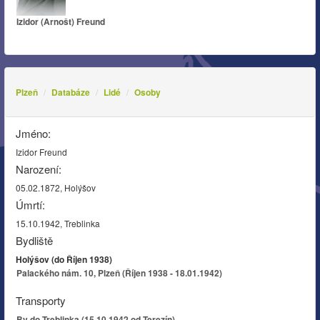
Izidor (Arnošt) Freund
Plzeň
Databáze
Lidé
Osoby
Jméno:
Izidor Freund
Narození:
05.02.1872, Holýšov
Úmrtí:
15.10.1942, Treblinka
Bydliště
Holýšov (do Říjen 1938)
Palackého nám. 10, Plzeň (Říjen 1938 - 18.01.1942)
Transporty
Bv do Treblinka (15.10.1942 od Terezín)