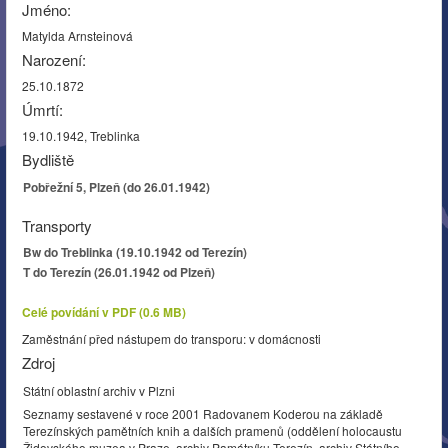
Jméno:
Matylda Arnsteinová
Narození:
25.10.1872
Úmrtí:
19.10.1942, Treblinka
Bydliště
Pobřežní 5, Plzeň (do 26.01.1942)
Transporty
Bw do Treblinka (19.10.1942 od Terezín)
T do Terezín (26.01.1942 od Plzeň)
Celé povídání v PDF (0.6 MB)
Zaměstnání před nástupem do transporu: v domácnosti
Zdroj
Státní oblastní archiv v Plzni
Seznamy sestavené v roce 2001 Radovanem Koderou na základě
Terezínských pamětních knih a dalších pramenů (oddělení holocaustu
Židovského muzea v Praze, archiv Památníku Terezín, archiv Státního