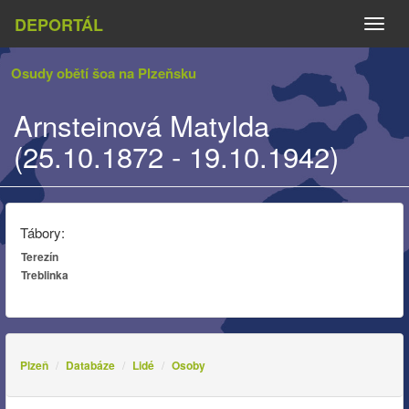
DEPORTÁL
Naviga
Osudy obětí šoa na Plzeňsku
Arnsteinová Matylda
(25.10.1872 - 19.10.1942)
Tábory:
Terezín
Treblinka
Plzeň
Databáze
Lidé
Osoby