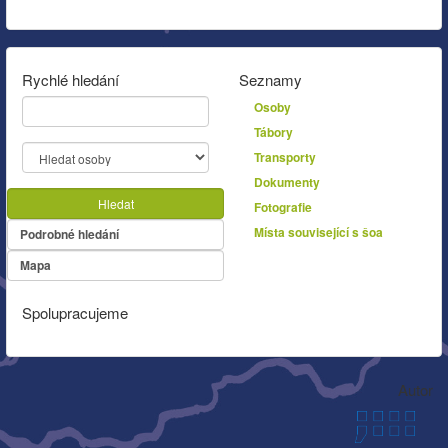
Rychlé hledání
Seznamy
Osoby
Tábory
Transporty
Dokumenty
Hledat
Fotografie
Místa související s šoa
Podrobné hledání
Mapa
Spolupracujeme
Autor