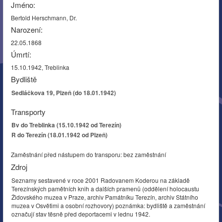
Jméno:
Bertold Herschmann, Dr.
Narození:
22.05.1868
Úmrtí:
15.10.1942, Treblinka
Bydliště
Sedláčkova 19, Plzeň (do 18.01.1942)
Transporty
Bv do Treblinka (15.10.1942 od Terezín)
R do Terezín (18.01.1942 od Plzeň)
Zaměstnání před nástupem do transporu: bez zaměstnání
Zdroj
Seznamy sestavené v roce 2001 Radovanem Koderou na základě
Terezínských pamětních knih a dalších pramenů (oddělení holocaustu
Židovského muzea v Praze, archiv Památníku Terezín, archiv Státního
muzea v Osvětimi a osobní rozhovory) poznámka: bydliště a zaměstnání
označují stav těsně před deportacemi v lednu 1942.