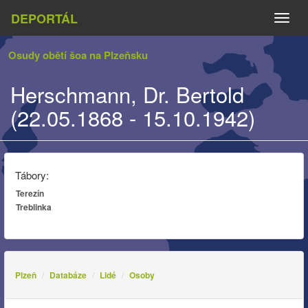
DEPORTÁL
Naviga
Osudy obětí šoa na Plzeňsku
Herschmann, Dr. Bertold
(22.05.1868 - 15.10.1942)
Tábory:
Terezín
Treblinka
Plzeň
Databáze
Lidé
Osoby