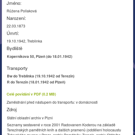
Jméno:
Růžena Pollaková
Narození:
22.03.1873
Úmrtí:
19.10.1942, Treblinka
Bydliště
Koperníkova 50, Plzeň (do 18.01.1942)
Transporty
Bw do Treblinka (19.10.1942 od Terezín)
R do Terezín (18.01.1942 od Plzeň)
Celé povídání v PDF (0.2 MB)
Zaměstnání před nástupem do transportu: v domácnosti
Zdroj
Státní oblastní archiv v Plzni
Seznamy sestavené v roce 2001 Radovanem Koderou na základě
Terezínských pamětních knih a dalších pramenů (oddělení holocaustu
Židovského muzea v Praze, archiv Památníku Terezín, archiv Státního