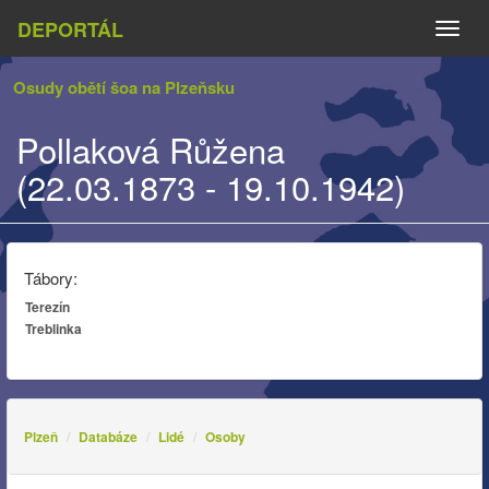
DEPORTÁL
Naviga
Osudy obětí šoa na Plzeňsku
Pollaková Růžena
(22.03.1873 - 19.10.1942)
Tábory:
Terezín
Treblinka
Plzeň
Databáze
Lidé
Osoby