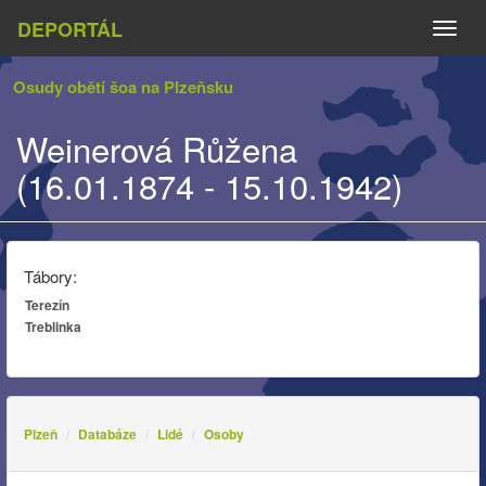
DEPORTÁL
Naviga
Osudy obětí šoa na Plzeňsku
Weinerová Růžena
(16.01.1874 - 15.10.1942)
Tábory:
Terezín
Treblinka
Plzeň
Databáze
Lidé
Osoby