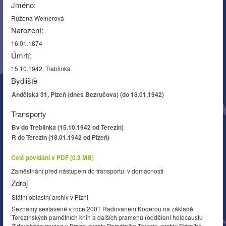
Jméno:
Růžena Weinerová
Narození:
16.01.1874
Úmrtí:
15.10.1942, Treblinka
Bydliště
Andělská 31, Plzeň (dnes Bezručova) (do 18.01.1942)
Transporty
Bv do Treblinka (15.10.1942 od Terezín)
R do Terezín (18.01.1942 od Plzeň)
Celé povídání v PDF (0.3 MB)
Zaměstnání před nástupem do transportu: v domácnosti
Zdroj
Státní oblastní archiv v Plzni
Seznamy sestavené v roce 2001 Radovanem Koderou na základě
Terezínských pamětních knih a dalších pramenů (oddělení holocaustu
Židovského muzea v Praze, archiv Památníku Terezín, archiv Státního