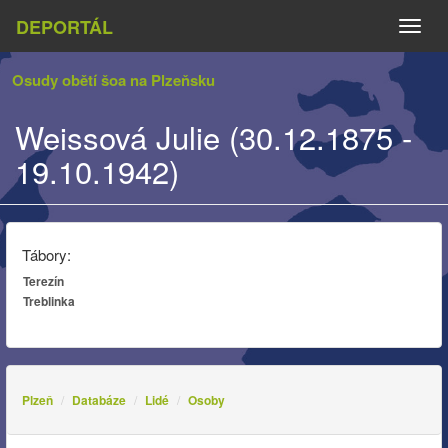
DEPORTÁL
Naviga
Osudy obětí šoa na Plzeňsku
Weissová Julie (30.12.1875 -
19.10.1942)
Tábory:
Terezín
Treblinka
Plzeň
Databáze
Lidé
Osoby