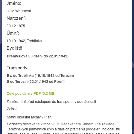
Jméno:
Julie Weissová
Narození:
30.12.1875
Úmrtí:
19.10.1942, Treblinka
Bydliště
Přemyslova 3, Plzeň (do 22.01.1942)
Transporty
Bw do Treblinka (19.10.1942 od Terezín)
S do Terezín (22.01.1942 od Plzeň)
Celé povídání v PDF (0.2 MB)
Zaměstnání před nástupem do transporu: v domácnosti
Zdroj
Státní oblastní archiv v Plzni
Seznamy sestavené v roce 2001 Radovanem Koderou na základě
Terezínských pamětních knih a dalších pramenů (oddělení holocaustu
Židovského muzea v Praze, archiv Památníku Terezín, archiv Státního