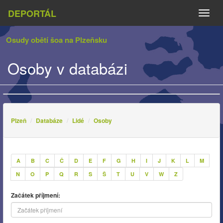
DEPORTÁL
Naviga
Osudy obětí šoa na Plzeňsku
Osoby v databázi
Plzeň
Databáze
Lidé
Osoby
A
B
C
Č
D
E
F
G
H
I
J
K
L
M
N
O
P
Q
R
S
Š
T
U
V
W
Z
Začátek příjmení: