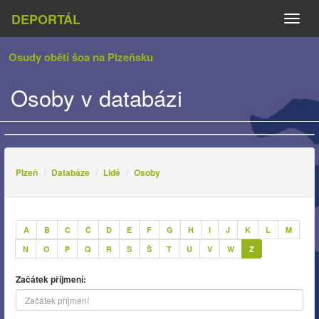
DEPORTÁL
Naviga
Osudy obětí šoa na Plzeňsku
Osoby v databázi
Plzeň
Databáze
Lidé
Osoby
A
B
C
Č
D
E
F
G
H
I
J
K
L
M
N
O
P
Q
R
S
Š
T
U
V
W
Z
Začátek příjmení: