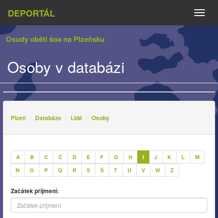
DEPORTÁL
Naviga
Osudy obětí šoa na Plzeňsku
Osoby v databázi
Plzeň
Databáze
Lidé
Osoby
A
B
C
Č
D
E
F
G
H
I
J
K
L
M
N
O
P
Q
R
S
Š
T
U
V
W
Z
Začátek příjmení: