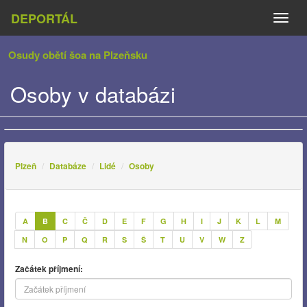
DEPORTÁL
Naviga
Osudy obětí šoa na Plzeňsku
Osoby v databázi
Plzeň
Databáze
Lidé
Osoby
A
B
C
Č
D
E
F
G
H
I
J
K
L
M
N
O
P
Q
R
S
Š
T
U
V
W
Z
Začátek příjmení: