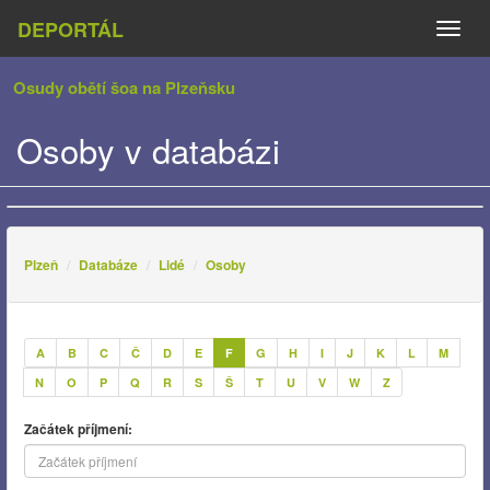
DEPORTÁL
Naviga
Osudy obětí šoa na Plzeňsku
Osoby v databázi
Plzeň
Databáze
Lidé
Osoby
A
B
C
Č
D
E
F
G
H
I
J
K
L
M
N
O
P
Q
R
S
Š
T
U
V
W
Z
Začátek příjmení: